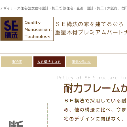
デザイナーズ住宅/注文住宅設計・施工/分譲住宅・企画・設計・施工｜大阪府、吹
HOME
ＳＥ構法ＴＯＰ
重量木骨の家