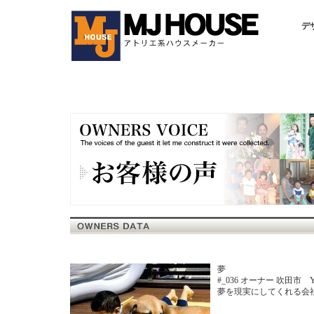
デ
夢
#_036 オーナー 吹田市 Y様
夢を現実にしてくれる会