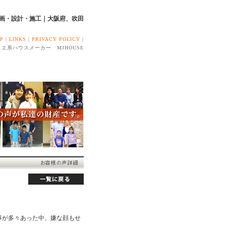
企画・設計・施工｜大阪府、吹田
AP
|
LINKS
|
PRIVACY POLICY
|
エ系ハウスメーカー MJHOUSE
事が多々あった中、嫌な顔もせ