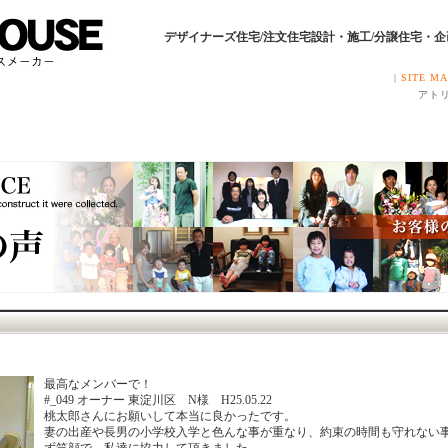
デザイナーズ住宅/注文住宅設計・施工/分譲住宅・
|
SITE M
アトリ
最高なメンバーで！
#_049 オーナー 東淀川区 N様 H25.05.22
桃太郎さんにお願いして本当に良かったです。
妻の出産や長男の小学校入学と色んな事が重なり、約束の時間も守れない