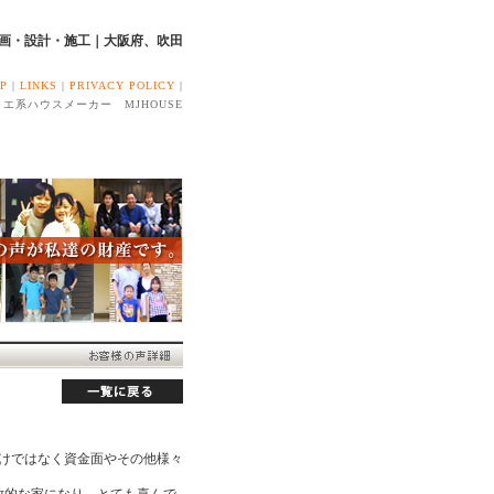
企画・設計・施工｜大阪府、吹田
AP
|
LINKS
|
PRIVACY POLICY
|
エ系ハウスメーカー MJHOUSE
けではなく資金面やその他様々