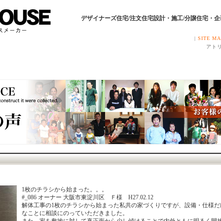
デザイナーズ住宅/注文住宅設計・施工/分譲住宅・
|
SITE M
アトリ
1枚のチラシから始まった。。。
#_086 オーナー 大阪市東淀川区 Ｆ様 H27.02.12
解体工事の1枚のチラシから始まった私共の家づくりですが、設備・仕様だ
なことに相談にのっていただきました。