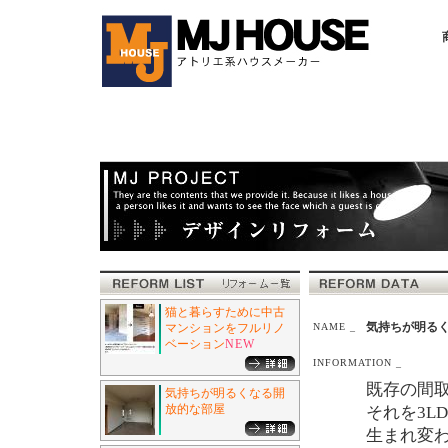
猫と暮らすために中古
気持ちが明る
マンションをフルリノ
NAME _
ベーション
NEW
INFORMATION _
既存の間取
気持ちが明るくなる開
放的な部屋
それを3L
生まれ変