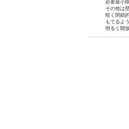
必要最小限
その他は
暗く閉鎖
もてるよ
明るく開