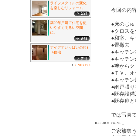
ライフスタイルの変化
を楽しむリフォーム
今回の内
築20年戸建て住宅を使
●床のじ
いやすく明るい空間
●クロス
に。
●和室、
●畳撤去
アイデアいっぱいのﾘﾌｫ
●キッチン
ｰﾑ住宅
●キッチ
●襖からク
1
2
NEXT>>
●ＴＶ、
●キッチ
●網戸張り
●既存設
●既存扉と
では写真
REFORM POINT _
ご家族集う