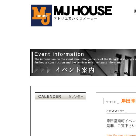
岸田堂
TITLE _
COMMENT _
岸田堂南町イベン
是非、ご覧下さい
http://www.mj-house