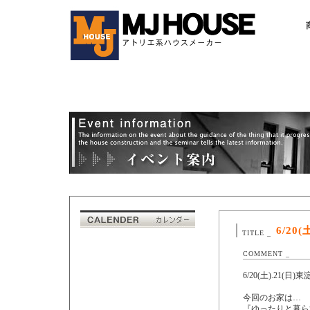
6/2
TITLE _
COMMENT _
6/20(土).2
今回のお家は…
『ゆったりと暮ら