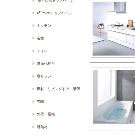
基本仕様トップページ
45
Projectトップページ
キッチン
浴室
トイレ
洗面化粧台
窓サッシ
床材・リビングドア・階段
玄関
外壁・屋根
断熱材