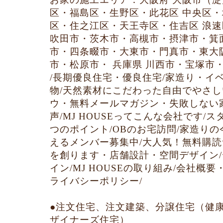
区・福島区・生野区・此花区 中央区
区・住之江区・天王寺区・住吉区 浪
吹田市・茨木市・高槻市・摂津市・箕
市・四条畷市・大東市・門真市・東大
市・松原市・ 兵庫県 川西市・宝塚市
/
長期優良住宅・優良住宅
/
家造り・イ
物
/
天然素材にこだわった自由でやさし
ウ・無料メールマガジン・失敗しない
声
/
MJ HOUSEってこんな会社です
/
ス
つのポイント
/
OBのお宅訪問
/
家造りの
えるメンバー募集中
/
大人気！無料購読
を創ります・店舗設計・空間デザイン
/
イン
/
MJ HOUSEの取り組み
/
会社概要
ライバシーポリシー
/
●注文住宅、注文建築、分譲住宅（健
ザイナーズ住宅）