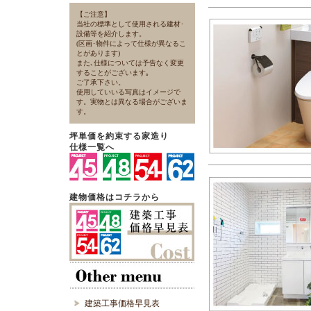
【ご注意】
当社の標準として使用される建材･
設備等を紹介します。
(区画･物件によって仕様が異なるこ
とがあります)
また､仕様については予告なく変更
することがございます｡
ご了承下さい。
使用していいる写真はイメージで
す。実物とは異なる場合がございま
す。
坪単価を約束する家造り
仕様一覧へ
建物価格はコチラから
建築工事価格早見表